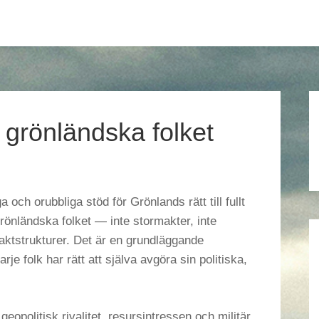
t grönländska folket
 och orubbliga stöd för Grönlands rätt till fullt
rönländska folket — inte stormakter, inte
aktstrukturer. Det är en grundläggande
rje folk har rätt att själva avgöra sin politiska,
r geopolitisk rivalitet, resursintressen och militär