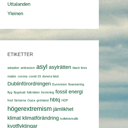
Uttalanden
Yleinen
ETIKETTER
asyl
asylrätten
adoption
antirasism
black lives
matter
corona
covid-19
donera blod
Dublinförordningen
Eurovision
finansiering
fossil energi
flyg
flygskatt
folkrätten
forskning
hbtq
fred
färöarna
Gaza
grönland
HDP
högerextremism
jämlikhet
klimat
klimatförändring
kollektivtrafik
kvotflyktingar