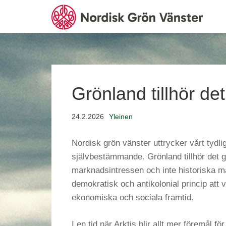
Grönland tillhör de
24.2.2026
Yleinen
Nordisk grön vänster uttrycker vårt tydliga
självbestämmande. Grönland tillhör det g
marknadsintressen och inte historiska m
demokratisk och antikolonial princip att va
ekonomiska och sociala framtid.
I en tid när Arktis blir allt mer föremål fö