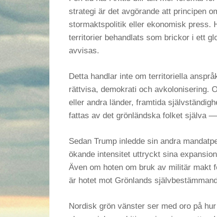
strategi är det avgörande att principen 
stormaktspolitik eller ekonomisk press. Hi
territorier behandlats som brickor i ett 
avvisas.
Detta handlar inte om territoriella ansprå
rättvisa, demokrati och avkolonisering. O
eller andra länder, framtida självständigh
fattas av det grönländska folket själva — 
Sedan Trump inledde sin andra mandatpe
ökande intensitet uttryckt sina expansion
Även om hoten om bruk av militär makt för at
är hotet mot Grönlands självbestämmande
Nordisk grön vänster ser med oro på hu