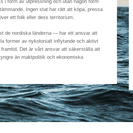
ks i form av utpressning och utan någon form
estämmande. Ingen stat har rätt att köpa, pressa
över ett folk eller dess territorium.
st de nordiska länderna — har ett ansvar att
lla former av nykolonialt inflytande och aktivt
 framtid. Det är vårt ansvar att säkerställa att
yngre än maktpolitik och ekonomiska