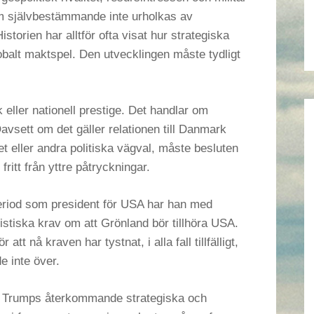
om självbestämmande inte urholkas av
storien har alltför ofta visat hur strategiska
globalt maktspel. Den utvecklingen måste tydligt
k eller nationell prestige. Det handlar om
avsett om det gäller relationen till Danmark
et eller andra politiska vägval, måste besluten
fritt från yttre påtryckningar.
riod som president för USA har han med
istiska krav om att Grönland bör tillhöra USA.
t nå kraven har tystnat, i alla fall tillfälligt,
 inte över.
r Trumps återkommande strategiska och