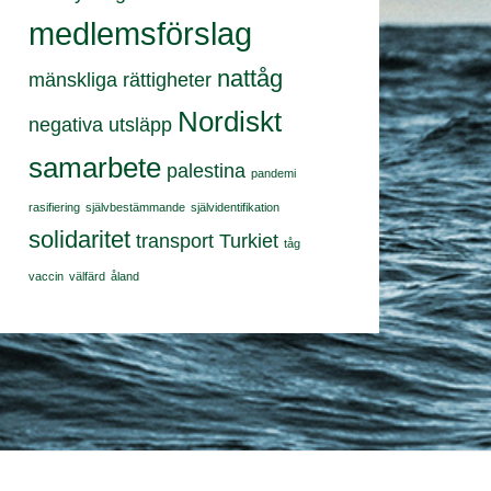
medlemsförslag
nattåg
mänskliga rättigheter
Nordiskt
negativa utsläpp
samarbete
palestina
pandemi
rasifiering
självbestämmande
självidentifikation
solidaritet
transport
Turkiet
tåg
vaccin
välfärd
åland