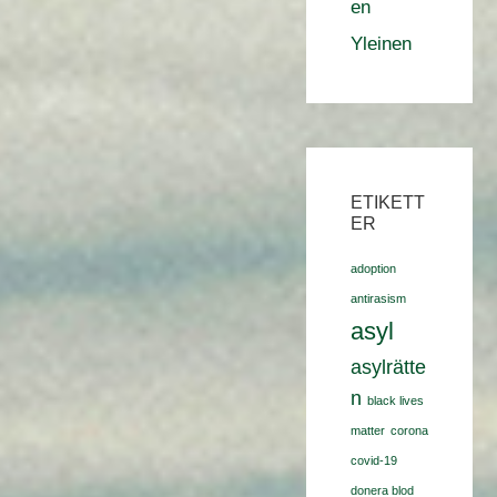
en
Yleinen
ETIKETT
ER
adoption
antirasism
asyl
asylrätte
n
black lives
matter
corona
covid-19
donera blod