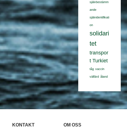
självbestämm
ande
självidentifikati
on
solidari
tet
transpor
t
Turkiet
tåg
vaccin
välfärd
åland
KONTAKT
OM OSS