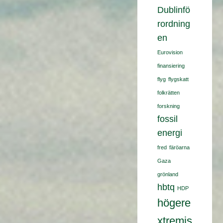
Dublinfö
rordning
en
Eurovision
finansiering
flyg
flygskatt
folkrätten
forskning
fossil
energi
fred
färöarna
Gaza
grönland
hbtq
HDP
högere
xtremis