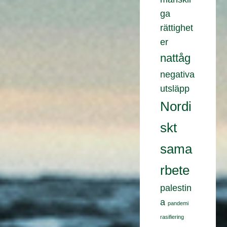
ga
rättighet
er
nattåg
negativa
utsläpp
Nordi
skt
sama
rbete
palestin
a
pandemi
rasifiering