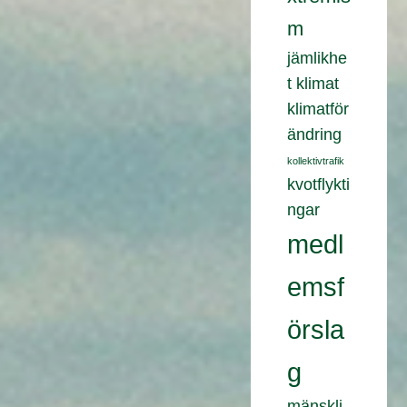
m
jämlikhe
t
klimat
klimatför
ändring
kollektivtrafik
kvotflykti
ngar
medl
emsf
örsla
g
mänskli