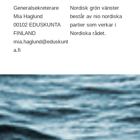
Generalsekreterare
Nordisk grön vänster
Mia Haglund
består av nio nordiska
00102 EDUSKUNTA
partier som verkar i
FINLAND
Nordiska rådet.
mia.haglund@eduskunt
a.fi