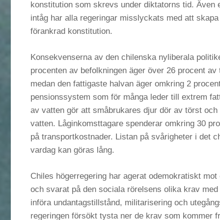
konstitution som skrevs under diktatorns tid. Även 
intåg har alla regeringar misslyckats med att skapa 
förankrad konstitution.
Konsekvenserna av den chilenska nyliberala politike
procenten av befolkningen äger över 26 procent av t
medan den fattigaste halvan äger omkring 2 procent.
pensionssystem som för många leder till extrem fat
av vatten gör att småbrukares djur dör av törst och
vatten. Låginkomsttagare spenderar omkring 30 pro
på transportkostnader. Listan på svårigheter i det c
vardag kan göras lång.
Chiles högerregering har agerat odemokratiskt mot
och svarat på den sociala rörelsens olika krav med
införa undantagstillstånd, militarisering och utegån
regeringen försökt tysta ner de krav som kommer f