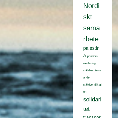
Nordi
skt
sama
rbete
palestin
a
pandemi
rasifiering
självbestämm
ande
självidentifikati
on
solidari
tet
transpor