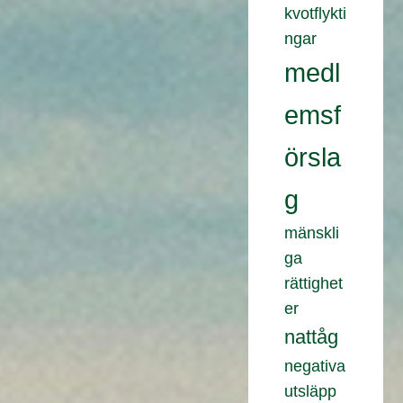
kvotflykti
ngar
medl
emsf
örsla
g
mänskli
ga
rättighet
er
nattåg
negativa
utsläpp