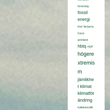
forskning
fossil
energi
fred
färöarna
Gaza
grönland
hbtq
HDP
högere
xtremis
m
jämlikhe
t
klimat
klimatför
ändring
kollektivtrafik