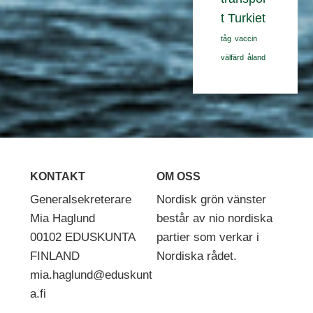
t
Turkiet
tåg
vaccin
välfärd
åland
KONTAKT
OM OSS
Generalsekreterare
Nordisk grön vänster
Mia Haglund
består av nio nordiska
00102 EDUSKUNTA
partier som verkar i
FINLAND
Nordiska rådet.
mia.haglund@eduskunt
a.fi