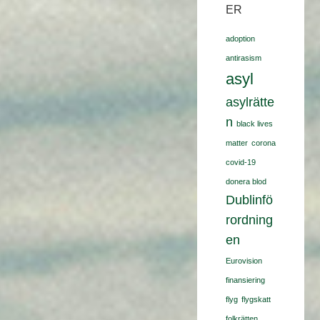
ER
adoption
antirasism
asyl
asylrätte
n
black lives
matter
corona
covid-19
donera blod
Dublinfö
rordning
en
Eurovision
finansiering
flyg
flygskatt
folkrätten